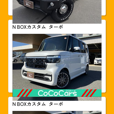
走行距離
28,000km
車検
車検整備付
N BOXカスタム
ターボ
支払総額
203.6
万円(税込)
本体価格
1,928,000円
年式
2025年03月
走行距離
30km
車検
2028年03月
N BOXカスタム
ターボ