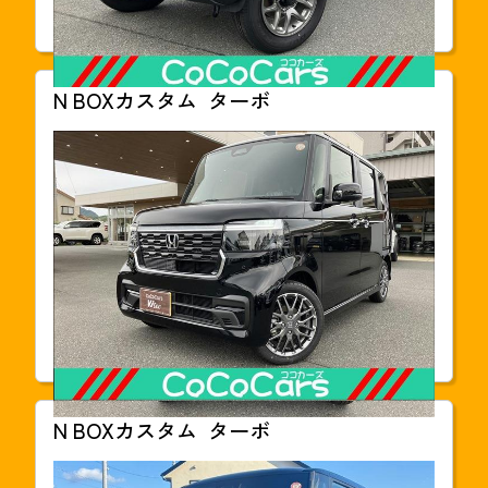
車検
車検整備付
N BOXカスタム
ターボ
支払総額
210.6
万円(税込)
本体価格
1,998,000円
年式
2025年03月
走行距離
30km
車検
2028年03月
N BOXカスタム
ターボ