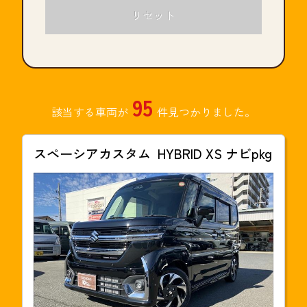
リセット
95
該当する車両が
件見つかりました。
スペーシアカスタム
HYBRID XS ナビpkg
支払総額
232.2
万円(税込)
本体価格
2,191,200円
年式
2025年03月
走行距離
176km