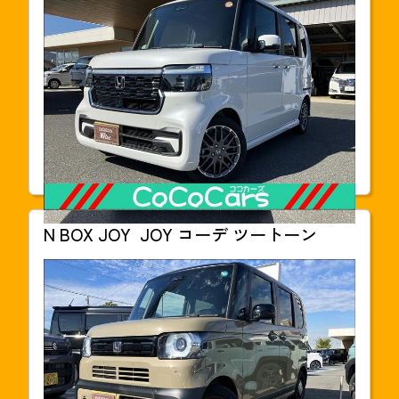
支払総額
203.6
万円(税込)
本体価格
1,928,000円
年式
2025年03月
走行距離
30km
車検
2028年03月
N BOX JOY
JOY コーデ ツートーン
支払総額
201.7
万円(税込)
本体価格
1,927,200円
年式
2024年10月