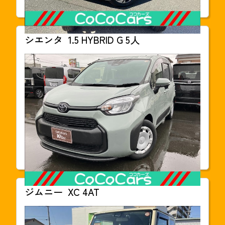
車検
2028年03月
シエンタ
1.5 HYBRID G 5人
支払総額
233.8
万円(税込)
本体価格
2,189,000円
年式
2023年07月
走行距離
44,000km
車検
車検整備付
ジムニー
XC 4AT
支払総額