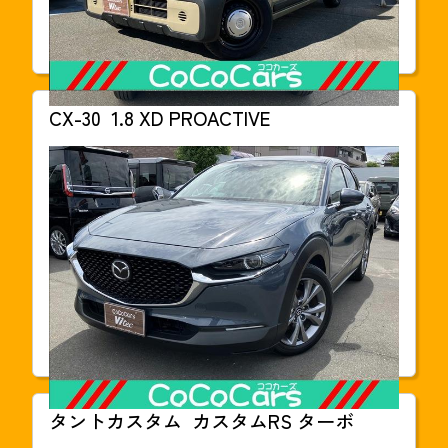
走行距離
30km
車検
2027年10月
CX-30
1.8 XD PROACTIVE
支払総額
205.9
万円(税込)
本体価格
1,898,000円
年式
2021年03月
走行距離
60,000km
車検
車検整備付
タントカスタム
カスタムRS ターボ