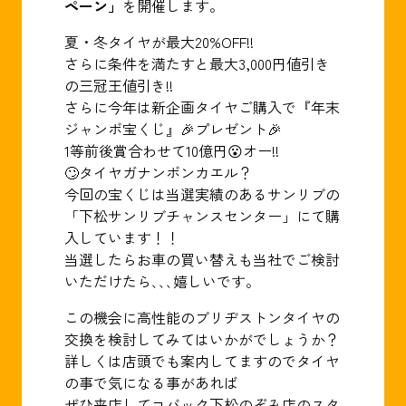
ペーン」
を開催します。
夏・冬タイヤが最大20%OFF!!
さらに条件を満たすと最大3,000円値引き
の三冠王値引き!!
さらに今年は新企画タイヤご購入で『年末
ジャンボ宝くじ』🎉プレゼント🎉
1等前後賞合わせて10億円😮オー!!
🙄タイヤガナンボンカエル？
今回の宝くじは当選実績のあるサンリブの
「下松サンリブチャンスセンター」にて購
入しています！！
当選したらお車の買い替えも当社でご検討
いただけたら､､､嬉しいです。
この機会に高性能のブリヂストンタイヤの
交換を検討してみてはいかがでしょうか？
詳しくは店頭でも案内してますのでタイヤ
の事で気になる事があれば
ぜひ来店してコバック下松のぞみ店のスタ